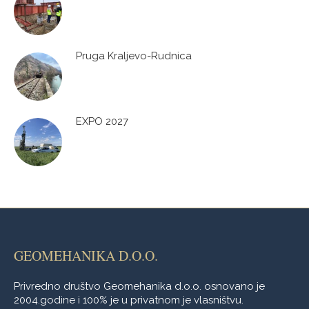
Pruga Kraljevo-Rudnica
EXPO 2027
GEOMEHANIKA D.O.O.
Privredno društvo Geomehanika d.o.o. osnovano je
2004.godine i 100% je u privatnom je vlasništvu.