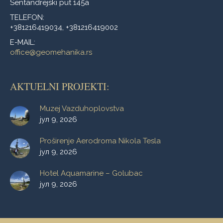
Sentandrejski put 145a
TELEFON:
+381216419034, +381216419002
E-MAIL:
office@geomehanika.rs
AKTUELNI PROJEKTI:
Muzej Vazduhoplovstva
јул 9, 2026
Proširenje Aerodroma Nikola Tesla
јул 9, 2026
Hotel Aquamarine – Golubac
јул 9, 2026