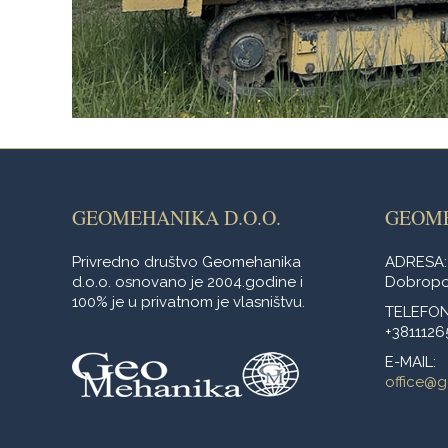
GEOMEHANIKA D.O.O.
GEOM
Privredno društvo Geomehanika
ADRESA:
d.o.o. osnovano je 2004.godine i
Dobropol
100% je u privatnom je vlasništvu.
TELEFON
+3811126
E-MAIL:
office@g