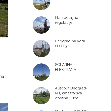
Plan detaljne
regulacije
Beograd na vodi,
PLOT 34
SOLARNA
ELEKTRANA
na
Autoput Beograd-
Niš, katastarska
opština Zuce