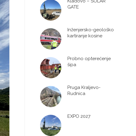
Kladovo – SOLAR
GATE
Inženjersko-geološko
kartiranje kosine
Probno opterećenje
šipa
Pruga Kraljevo-
Rudnica
EXPO 2027