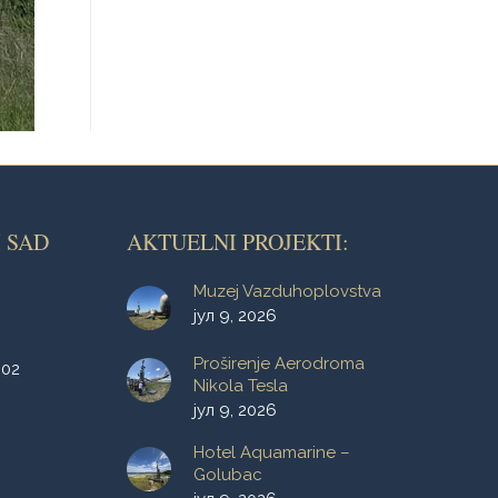
 SAD
AKTUELNI PROJEKTI:
Muzej Vazduhoplovstva
јул 9, 2026
Proširenje Aerodroma
002
Nikola Tesla
јул 9, 2026
Hotel Aquamarine –
Golubac