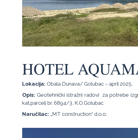
HOTEL AQUAM
Lokacija:
Obala Dunava/ Golubac – april 2025.
Opis:
Geotehnički istražni radovi za potrebe i
kat.parceli br. 6894/3, K.O.Golubac
Naručilac:
„MT construction“ d.o.o.