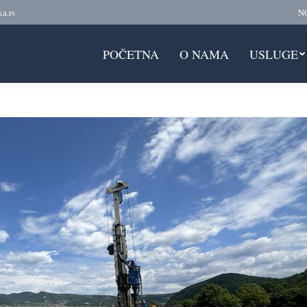
a.rs
NO
POČETNA
O NAMA
USLUGE