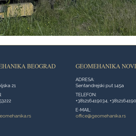
EHANIKA BEOGRAD
GEOMEHANIKA NOVI
ADRESA:
jska 21
Sentandrejski put 145a
:
TELEFON:
53222
+381216419034, +381216419
E-MAIL:
eomehanika.rs
office@geomehanika.rs