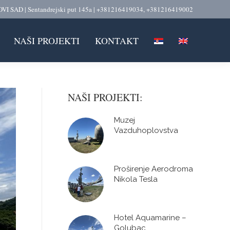
VI SAD | Sentandrejski put 145a | +381216419034, +381216419002
NAŠI PROJEKTI
KONTAKT
NAŠI PROJEKTI:
Muzej
Vazduhoplovstva
Proširenje Aerodroma
Nikola Tesla
Hotel Aquamarine –
Golubac