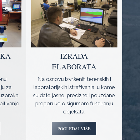
SKA
IZRADA
ELABORATA
enu
Na osnovu izvršenih terenskih i
ju za
laboratorijskih istraživanja, u kome
 uzoraka
su date jasne, precizne i pouzdane
spitivanje
preporuke o sigurnom fundiranju
objekata.
POGLEDAJ VIŠE