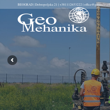
BEOGRAD | Dobropoljska 21 | +381112653222 | office@geomehanik