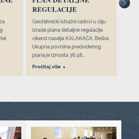
REGULACIJE
PLO
 za
Geotehnički istražni radovi u cilju
BEOG
og
izrade plana detaljne regulacije
Lokac
tel
vikend naselja KALAKAČA, Beška.
34 – 
Ukupna površina predviđenog
komp
plana je iznosila 36,48…
Proči
Pročitaj više