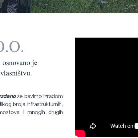
O.O.
 osnovano je
vlasništvu.
uzdano
se bavimo izradom
kog broja infrastrukturnih,
 mostova i mnogih drugih