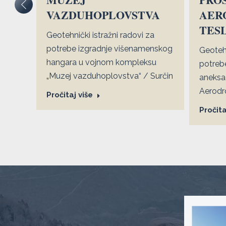
VAZDUHOPLOVSTVA
AER
TES
Geotehnički istražni radovi za
potrebe izgradnje višenamenskog
Geotehn
ici
hangara u vojnom kompleksu
potrebe
„Muzej vazduhoplovstva“ / Surčin
aneksa 
Aerodr
Pročitaj više
Pročita