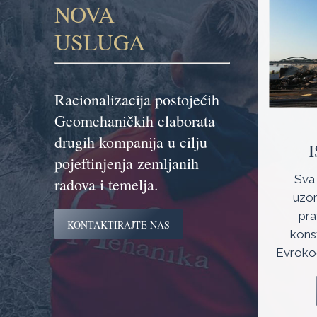
NOVA
USLUGA
Racionalizacija postojećih
Geomehaničkih elaborata
drugih kompanija u cilju
pojeftinjenja zemljanih
Sva 
radova i temelja.
uzor
pra
KONTAKTIRAJTE NAS
kons
Evrokod