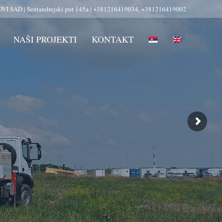
VI SAD | Sentandrejski put 145a | +381216419034, +381216419002
NAŠI PROJEKTI
KONTAKT