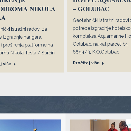
ODROMA NIKOLA
– GOLUBAC
LA
Geotehnički istražni radovi
potrebe izgradnje hotelsk
ički istražni radovi za
kompleksa Aquamarine Ho
 izgradnje hangara,
Golubac, na kat.parceli br.
i proširenja platforme na
6894/3, K.O.Golubac
omu Nikola Tesla / Surčin
Pročitaj više
j više