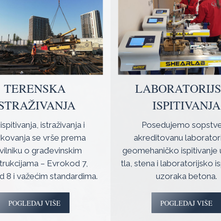
TERENSKA
LABORATORIJ
ISTRAŽIVANJA
ISPITIVANJA
ispitivanja, istraživanja i
Posedujemo sopstv
kovanja se vrše prema
akreditovanu laboratori
vilniku o građevinskim
geomehaničko ispitivanje
trukcijama – Evrokod 7,
tla, stena i laboratorijsko i
 8 i važećim standardima.
uzoraka betona.
POGLEDAJ VIŠE
POGLEDAJ VIŠE