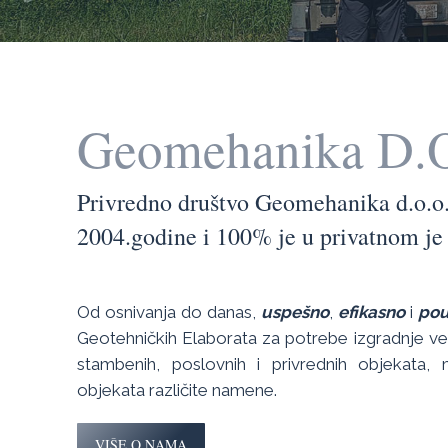
Geomehanika D.
Privredno društvo Geomehanika d.o.o.
2004.godine i 100% je u privatnom je 
Od osnivanja do danas,
uspešno
,
efikasno
i
po
Geotehničkih Elaborata za potrebe izgradnje veli
stambenih, poslovnih i privrednih objekata,
objekata različite namene.
VIŠE O NAMA