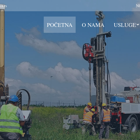
a.rs
NO
POČETNA
O NAMA
USLUGE